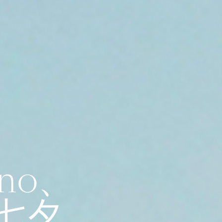
no、
，七夕