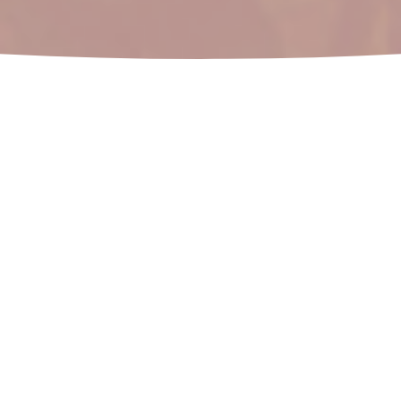
How to get here
Opening Hours
⬩