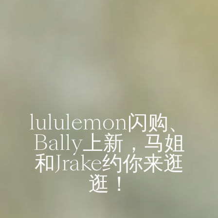
lululemon闪购、
Bally上新，马姐
和Jrake约你来逛
逛！