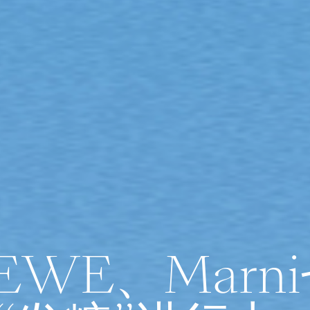
EWE、Marn