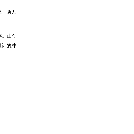
创立，两人
事。由创
设计的冲