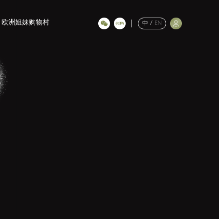
欧洲姐妹购物村
中
/
EN