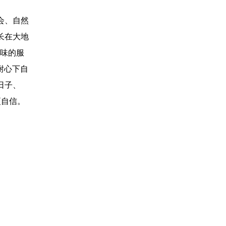
会、自然
生长在大地
品味的服
耐心下自
日子、
更自信。