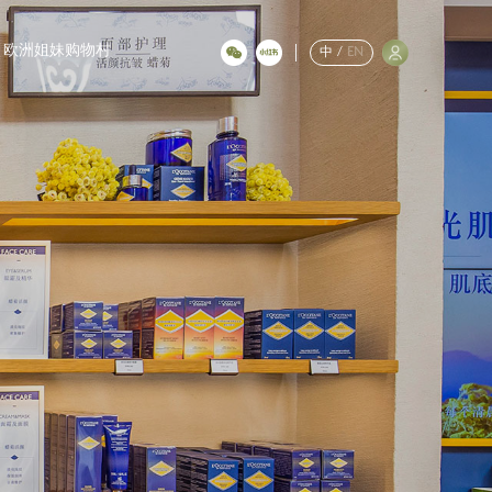
欧洲姐妹购物村
中
/
EN