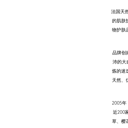
法国天然
的肌肤
物护肤
品牌创始
沛的大自
炼的迷
天然、
200
近20
草、樱