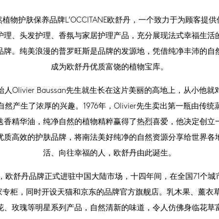
植物护肤保养品牌L’OCCITANE欧舒丹，一个致力于为顾客提
护理、头发护理、香氛与家居护理产品，充分展现法式幸福生活
品牌。纯美浪漫的普罗旺斯是品牌的发源地，凭借纯净丰沛的自
成为欧舒丹优质富饶的植物宝库。
人Olivier Baussan先生就生长在这片美丽的高地上，从小他
然产生了浓厚的兴趣。1976年，Olivier先生卖出第一瓶由传
迭香精华油，纯净自然的植物精粹赢得了热烈喜爱，他决定创立
优质高效的护肤品牌，将南法美好纯净的自然资源分享给世界各
活、向往幸福的人，欧舒丹由此诞生。
5年，欧舒丹品牌正式进驻中国大陆市场，十四年间，在全国71个城
0家专柜，同时开设天猫和京东的品牌官方旗舰店。乳木果、薰衣
花、玫瑰等明星系列产品，自然清新的味道，令人仿佛身临花草