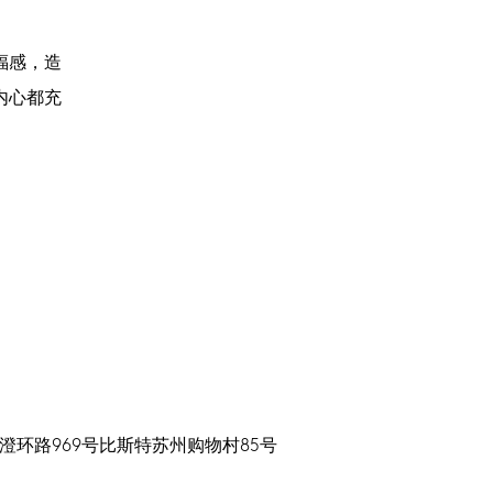
福感，造
内心都充
澄环路969号比斯特苏州购物村85号