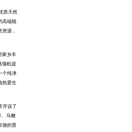
供优质天然
的高端植
然资源，
就对家乡丰
统蒸馏机提
一个纯净
地热爱生
市开设了
草、马鞭
富饶的普